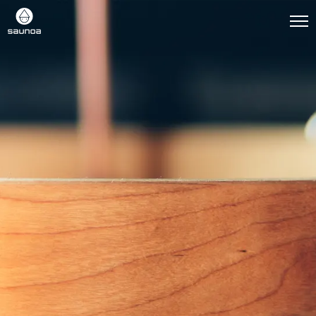
home
about HARVIA
showroom
products
works
totonou
company
contact